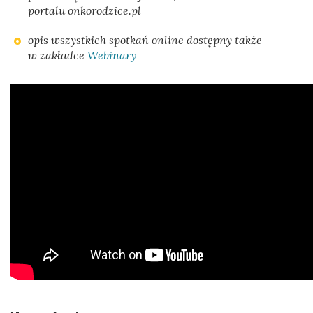
portalu onkorodzice.pl
opis wszystkich spotkań online dostępny także
w zakładce
Webinary