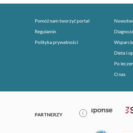
Pomóż nam tworzyć portal
Nowotwor
Regulamin
Diagnoza 
Polityka prywatności
Wsparci
Dieta i o
Po leczen
O nas
PARTNERZY