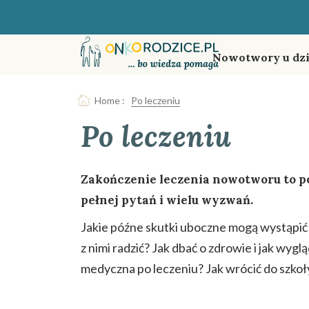
Nowotwory u dzi
Home
:
Po leczeniu
Po leczeniu
Zakończenie leczenia nowotworu to p
pełnej pytań i wielu wyzwań.
Jakie późne skutki uboczne mogą wystąpić i
z nimi radzić? Jak dbać o zdrowie i jak wygl
medyczna po leczeniu? Jak wrócić do szkoł