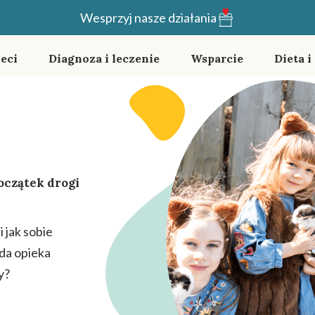
Wesprzyj nasze działania
eci
Diagnoza i leczenie
Wsparcie
Dieta i
oczątek drogi
 jak sobie
ąda opieka
y?