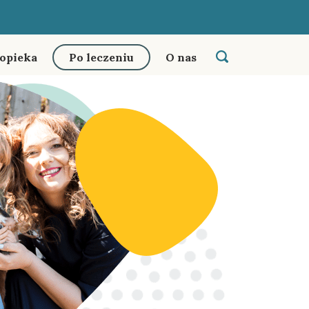
 opieka
Po leczeniu
O nas