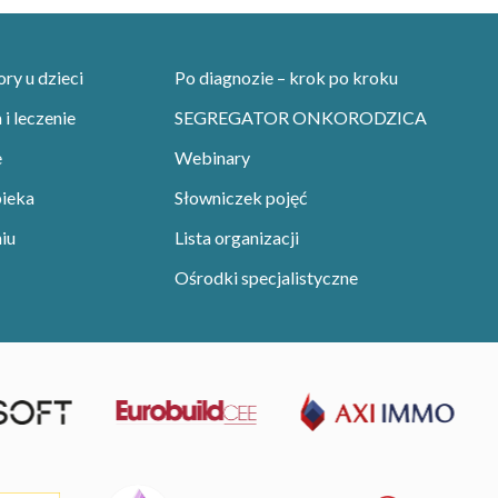
y u dzieci
Po diagnozie – krok po kroku
i leczenie
SEGREGATOR ONKORODZICA
e
Webinary
pieka
Słowniczek pojęć
iu
Lista organizacji
Ośrodki specjalistyczne