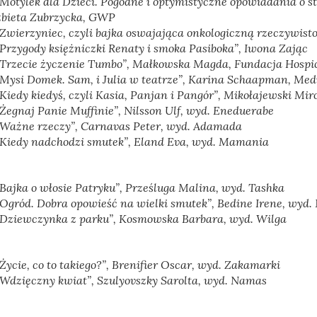
„Motylek dla Dzieci. Pogodne i optymistyczne opowiadania o str
żbieta Zubrzycka, GWP
„Zwierzyniec, czyli bajka oswajająca onkologiczną rzeczywisto
„Przygody księżniczki Renaty i smoka Pasiboka”, Iwona Zając
„Trzecie życzenie Tumbo”
, Małkowska Magda, Fundacja Hospi
„Mysi Domek. Sam, i Julia w teatrze”
, Karina Schaapman, Med
„Kiedy kiedyś, czyli Kasia, Panjan i Pangór”
, Mikołajewski Mir
„Żegnaj Panie Muffinie”
, Nilsson Ulf, wyd. Eneduerabe
„Ważne rzeczy”,
Carnavas Peter, wyd. Adamada
„Kiedy nadchodzi smutek”
, Eland Eva, wyd. Mamania
„Bajka o włosie Patryku”
, Prześluga Malina, wyd. Tashka
„Ogród. Dobra opowieść na wielki smutek”
, Bedine Irene, wyd.
„Dziewczynka z parku”
, Kosmowska Barbara, wyd. Wilga
Życie, co to takiego?”,
Brenifier Oscar, wyd. Zakamarki
„Wdzięczny kwiat”
, Szulyovszky Sarolta, wyd. Namas