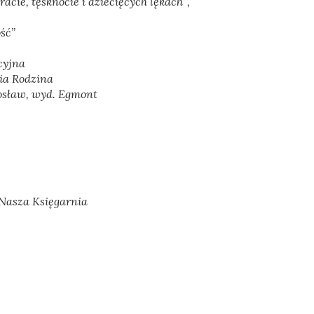
acie, tęsknocie i dziecięcych lękach”
,
ść”
cyjna
ia Rodzina
osław, wyd. Egmont
 Nasza Księgarnia