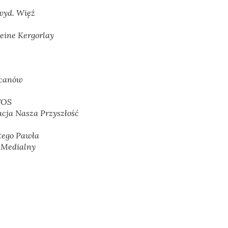
wyd. Więź
ine Kergorlay
rcanów
TOS
acja Nasza Przyszłość
ętego Pawła
 Medialny