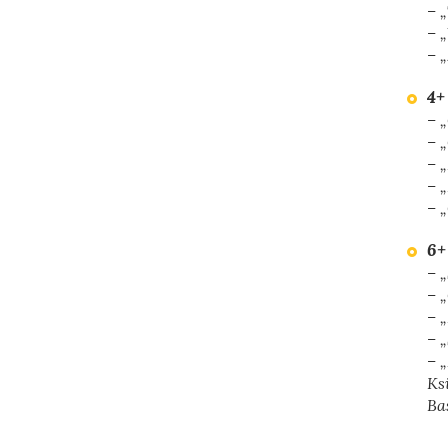
– 
– 
–
„
4+
– 
– 
– 
– 
– 
6+
– 
– 
– 
– 
– „
Ba