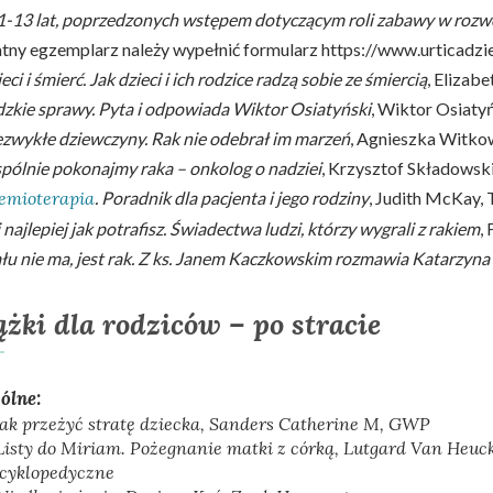
1-13 lat, poprzedzonych wstępem dotyczącym roli zabawy w rozwo
tny egzemplarz należy wypełnić formularz https://www.urticadz
eci i śmierć. Jak dzieci i ich rodzice radzą sobie ze śmiercią
, Elizab
zkie sprawy. Pyta i odpowiada Wiktor Osiatyński
, Wiktor Osiaty
zwykłe dziewczyny. Rak nie odebrał im marzeń
, Agnieszka Witk
ólnie pokonajmy raka – onkolog o nadziei
, Krzysztof Składowsk
emioterapia
. Poradnik dla pacjenta i jego rodziny
, Judith McKay,
 najlepiej jak potrafisz. Świadectwa ludzi, którzy wygrali z rakiem
,
łu nie ma, jest rak. Z ks. Janem Kaczkowskim rozmawia Katarzyna
ążki dla rodziców – po stracie
ólne:
Jak przeżyć stratę dziecka
, Sanders Catherine M, GWP
Listy do Miriam. Pożegnanie matki z córką
, Lutgard Van Heuc
cyklopedyczne