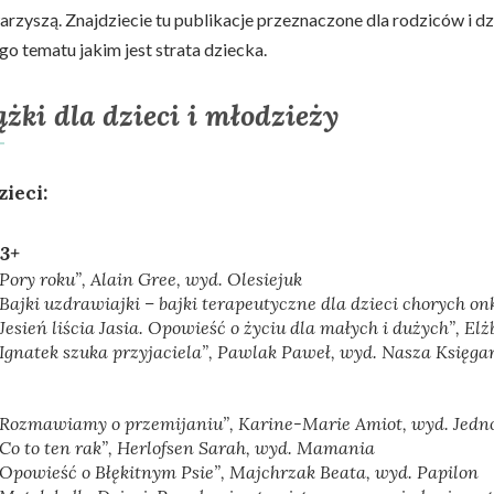
warzyszą. Znajdziecie tu publikacje przeznaczone dla rodziców i d
go tematu jakim jest strata dziecka.
ążki dla dzieci i młodzieży
zieci:
-3+
Pory roku”
, Alain Gree, wyd. Olesiejuk
„Bajki uzdrawiajki – bajki terapeutyczne dla dzieci chorych on
„Jesień liścia Jasia. Opowieść o życiu dla małych i dużych”
, El
„Ignatek szuka przyjaciela”
, Pawlak Paweł, wyd. Nasza Księga
„Rozmawiamy o przemijaniu”
, Karine-Marie Amiot, wyd. Jedn
Co to ten rak”
, Herlofsen Sarah, wyd. Mamania
„Opowieść o Błękitnym Psie”
, Majchrzak Beata, wyd. Papilon