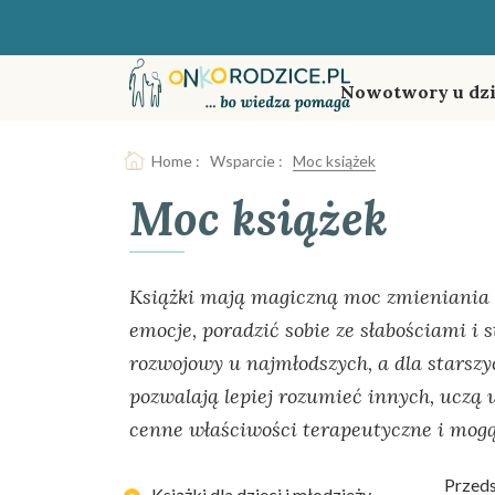
Nowotwory u dzi
Home
:
Wsparcie
:
Moc książek
Moc książek
Książki mają magiczną moc zmieniania 
emocje, poradzić sobie ze słabościami i 
rozwojowy u najmłodszych, a dla starszy
pozwalają lepiej rozumieć innych, uczą 
cenne właściwości terapeutyczne i mog
Przeds
Książki dla dzieci i młodzieży