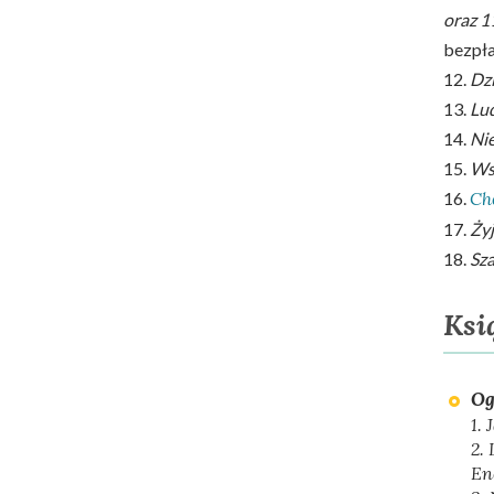
oraz 1
bezpła
12.
Dzi
13.
Lud
14.
Nie
15.
Wsp
16.
Ch
17.
Żyj
18.
Sza
Ksi
Og
1.
2.
En