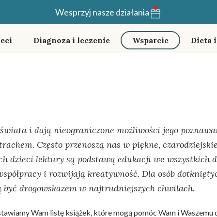
Wesprzyj nasze działania
eci
Diagnoza i leczenie
Wsparcie
Dieta 
świata i dają nieograniczone możliwości jego poznaw
strachem. Często przenoszą nas w piękne, czarodziejski
ch dzieci lektury są podstawą edukacji we wszystkich d
współpracy i rozwijają kreatywność. Dla osób dotknięt
ą być drogowskazem w najtrudniejszych chwilach.
tawiamy Wam listę książek, które mogą pomóc Wam i Waszemu d