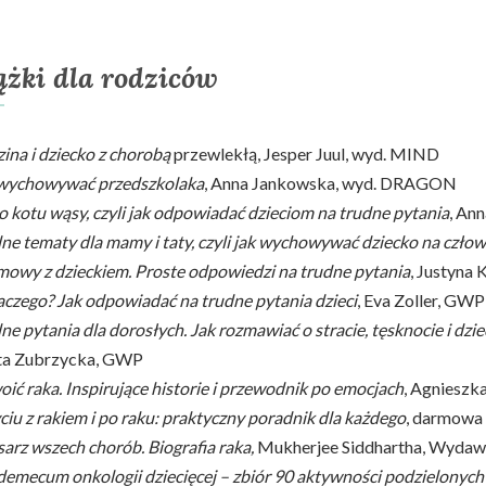
ążki dla rodziców
ina i dziecko z chorobą
przewlekłą, Jesper Juul, wyd. MIND
 wychowywać przedszkolaka
, Anna Jankowska, wyd. DRAGON
o kotu wąsy, czyli jak odpowiadać dzieciom na trudne pytania
, An
ne tematy dla mamy i taty, czyli jak wychowywać dziecko na człow
owy z dzieckiem. Proste odpowiedzi na trudne pytania
, Justyna
aczego? Jak odpowiadać na trudne pytania dzieci
, Eva Zoller, GWP
ne pytania dla dorosłych. Jak rozmawiać o stracie, tęsknocie i dzi
eta Zubrzycka, GWP
ić raka. Inspirujące historie i przewodnik po emocjach
, Agnieszk
ciu z rakiem i po raku: praktyczny poradnik dla każdego
, darmowa 
arz wszech chorób. Biografia raka,
Mukherjee Siddhartha, Wydaw
emecum onkologii dziecięcej – zbiór 90 aktywności podzielonych w