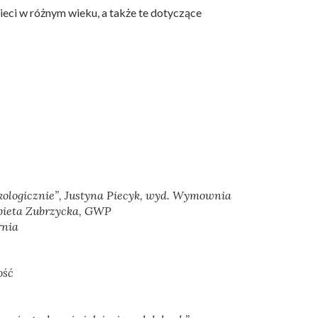
zieci w różnym wieku, a także te dotyczące
kologicznie”
, Justyna Piecyk, wyd. Wymownia
żbieta Zubrzycka, GWP
rnia
ość