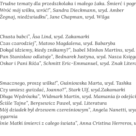
„Trudne tematy dla przedszkolaka i małego żaka. Śmierć i pog
„Wróć mój wilku, wróć!”,
Sandra Dieckmann, wyd. Amber
Żegnaj, niedźwiadku”
, Jane Chapman, wyd. Wilga
„Chusta babci”
, Åsa Lind, wyd. Zakamarki
„Czas czarodziej”
, Matoso Magdalena, wyd. Babaryba
„Dokąd idziemy, kiedy znikamy?”,
Isabel Minhos Martins, wyd.
„Pan Stanisław odlatuje”
, Bednarek Justyna, wyd. Nasza Księg
„Oskar i Pani Róża”
, Schmitt Eric-Emmanuel, wyd. Znak Liter
„Smacznego, proszę wilka!”,
Guśniowska Marta, wyd. Tashka
„Czy umiesz gwizdać, Joanno?”,
Stark Ulf, wyd.Zakamarki
„Długa Wędrówka”
, Widmark Martin, wyd. Mamania (o odejści
„Ściśle Tajne”
, Beręsewicz Paweł, wyd. Literatura
Mój dziadek był drzewem czereśniowym”
, Angela Nanetti, wy
Księgarn
śnie Matki śmierci z całego świata”,
Anna Cristina Herreros,