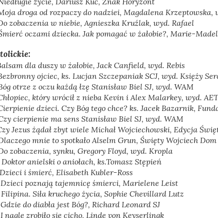
Niedługie życie
, Dariusz Kuć, Znak Horyzont
Moja droga od rozpaczy do nadziei
, Magdalena Krzeptowska, 
Do zobaczenia w niebie
, Agnieszka Kruźlak, wyd. Rafael
Śmierć oczami dziecka. Jak pomagać w żałobie?,
Marie-Madele
tolickie:
Balsam dla duszy w żałobie
, Jack Canfield, wyd. Rebis
Bezbronny ojciec, ks. Lucjan Szczepaniak SCJ
, wyd. Księży Se
Bóg otrze z oczu każdą łzę Stanisław Biel SJ
, wyd. WAM
Chłopiec, który wrócił z nieba Kevin i Alex Malarkey
, wyd. AE
Cierpienie dzieci. Czy Bóg tego chce? ks. Jacek Bazarnik
, Fund
Czy cierpienie ma sens Stanisław Biel SJ
, wyd. WAM
Czy Jezus żądał zbyt wiele Michał Wojciechowski
, Edycja Świ
Dlaczego mnie to spotkało Alselm Grun
, Święty Wojciech Dom
Do zobaczenia, synku,
Gregory Floyd, wyd. Kropla
.
Doktor anielski o aniołach,
ks.Tomasz Stępień
Dzieci i śmierć,
Elisabeth Kubler-Ross
.
Dzieci poznają tajemnicę śmierci,
Marielene Leist
.
Filipina. Siła kruchego życia,
Sophie Chevillard Lutz
.
Gdzie do diabła jest Bóg?,
Richard Leonard SJ
.
I nagle zrobiło się cicho,
Linde von Keyserlingk