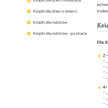
jej to
trudne
Książki dla dzieci o śmierci
Książki dla rodziców
Ksi
Książki dla rodziców – po stracie
Dla d
2 
– „
– 
– 
– 
4+
– 
– „
– 