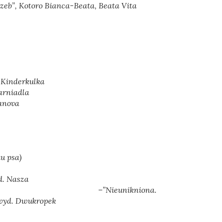
rzeb”
, Kotoro Bianca-Beata, Beata Vita
 Kinderkulka
arniadla
anova
u psa)
d. Nasza
ia –”
Nieunikniona.
 wyd. Dwukropek