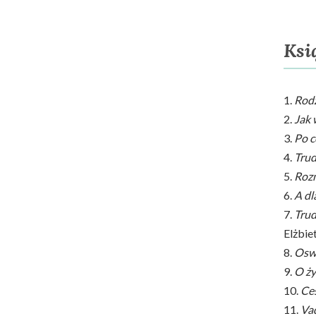
Ksi
1.
Rodz
2.
Jak
3.
Po c
4.
Trud
5.
Rozm
6.
A dl
7.
Trud
Elżbi
8.
Oswo
9.
O ży
10.
Ces
11.
Vad