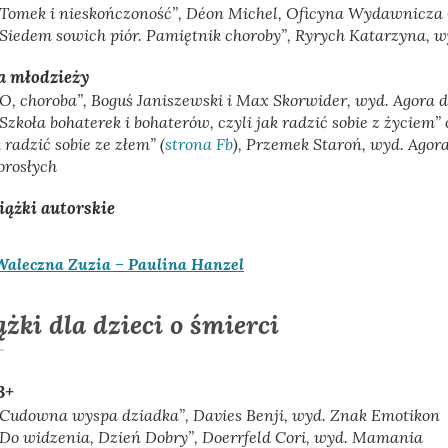
„Tomek i nieskończoność”
, Déon Michel, Oficyna Wydawnicz
„Siedem sowich piór. Pamiętnik choroby”
, Ryrych Katarzyna, w
a młodzieży
„O, choroba”,
Boguś Janiszewski i Max Skorwider, wyd. Agora 
Szkoła bohaterek i bohaterów, czyli jak radzić sobie z życiem”
 radzić sobie ze złem” (
strona Fb
),
Przemek Staroń, wyd. Agora
dorosłych
iążki autorskie
Waleczna Zuzia – Paulina Hanzel
ążki dla dzieci o śmierci
3+
Cudowna wyspa dziadka”
, Davies Benji, wyd. Znak Emotikon
Do widzenia, Dzień Dobry”
, Doerrfeld Cori, wyd. Mamania