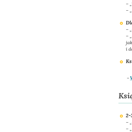
– 
– 
Dl
– 
– „
jak
i 
Ks
–
Ksi
2-
– „
– „