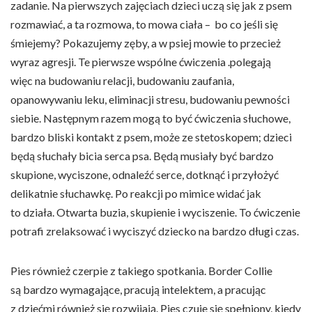
zadanie. Na pierwszych zajęciach dzieci uczą się jak z psem
rozmawiać, a ta rozmowa, to mowa ciała – bo co jeśli się
śmiejemy? Pokazujemy zęby, a w psiej mowie to przecież
wyraz agresji. Te pierwsze wspólne ćwiczenia .polegają
więc na budowaniu relacji, budowaniu zaufania,
opanowywaniu leku, eliminacji stresu, budowaniu pewności
siebie. Następnym razem mogą to być ćwiczenia słuchowe,
bardzo bliski kontakt z psem, może ze stetoskopem; dzieci
będą słuchały bicia serca psa. Będą musiały być bardzo
skupione, wyciszone, odnaleźć serce, dotknąć i przyłożyć
delikatnie słuchawkę. Po reakcji po mimice widać jak
to działa. Otwarta buzia, skupienie i wyciszenie. To ćwiczenie
potrafi zrelaksować i wyciszyć dziecko na bardzo długi czas.
Pies również czerpie z takiego spotkania. Border Collie
są bardzo wymagające, pracują intelektem, a pracując
z dziećmi również się rozwijają. Pies czuje się spełniony, kiedy