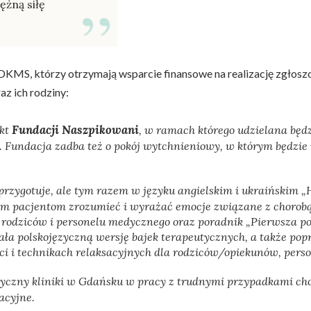
ężną siłę
i DKMS, którzy otrzymają wsparcie finansowe na realizację zgłosz
az ich rodziny:
Fundacji Naszpikowani
ekt
, w ramach którego udzielana będ
e. Fundacja zadba też o pokój wytchnieniowy, w którym będzi
zygotuje, ale tym razem w języku angielskim i ukraińskim „He
dym pacjentom zrozumieć i wyrażać emocje związane z chorobą
a rodziców i personelu medycznego oraz poradnik „Pierwsza p
ła polskojęzyczną wersję bajek terapeutycznych, a także popr
ci i technikach relaksacyjnych dla rodziców/opiekunów, perso
czny kliniki w Gdańsku w pracy z trudnymi przypadkami cho
acyjne.