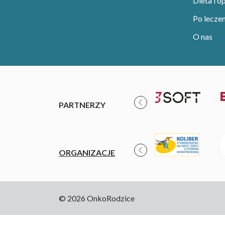
Dieta i o
Po leczen
O nas
PARTNERZY
ORGANIZACJE
© 2026 OnkoRodzice