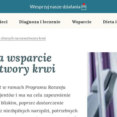
Wesprzyj nasze działania
ieci
Diagnoza i leczenie
Wsparcie
Dieta 
 chorych na nowotwory krwi
 wsparcie
twory krwi
st w ramach Programu Rozwoju
cjentów i ma na celu zapewnienie
bliskim, poprzez dostarczenie
az niezbędnych narzędzi, potrzebnych