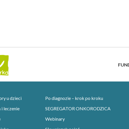
FUN
y u dzieci
Po diagnozie – krok po kroku
i leczenie
SEGREGATOR ONKORODZICA
e
Webinary