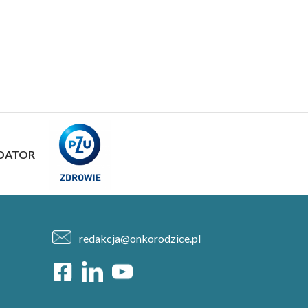
DATOR
redakcja@onkorodzice.pl