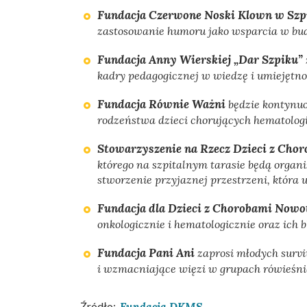
Fundacja Czerwone Noski Klown w Szp
zastosowanie humoru jako wsparcia w bud
Fundacja Anny Wierskiej „Dar Szpiku”
kadry pedagogicznej w wiedzę i umiejętno
Fundacja Równie Ważni
będzie kontynuo
rodzeństwa dzieci chorujących hematologi
Stowarzyszenie na Rzecz Dzieci z Cho
którego na szpitalnym tarasie będą orga
stworzenie przyjaznej przestrzeni, która 
Fundacja dla Dzieci z Chorobami No
onkologicznie i hematologicznie oraz ich b
Fundacja Pani Ani
zaprosi młodych survi
i wzmacniające więzi w grupach rówieśni
Źródło:
Fundacja DKMS