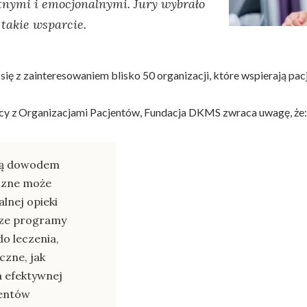
tnymi i emocjonalnymi. Jury wybrało
 takie wsparcie.
się z zainteresowaniem blisko 50 organizacji, które wspierają p
cy z Organizacjami Pacjentów, Fundacja DKMS zwraca uwagę, że:
 są dowodem
iczne może
lnej opieki
sze programy
do leczenia,
zne, jak
a efektywnej
jentów