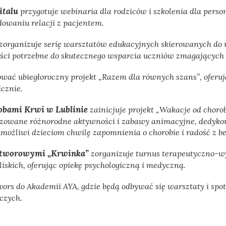
italu
przygotuje webinaria dla rodziców i szkolenia dla pers
owaniu relacji z pacjentem.
zorganizuje serię warsztatów edukacyjnych skierowanych do n
ści potrzebne do skutecznego wsparcia uczniów zmagających s
wać ubiegłoroczny projekt „Razem dla równych szans”, oferu
cznie.
robami Krwi w Lublinie
zainicjuje projekt „Wakacje od chor
nizowane różnorodne aktywności i zabawy animacyjne, dedyk
umożliwi dzieciom chwilę zapomnienia o chorobie i radość z b
wotworowymi „Krwinka”
zorganizuje turnus terapeutyczno-w
liskich, oferując opiekę psychologiczną i medyczną.
vors do Akademii AYA, gdzie będą odbywać się warsztaty i spo
czych.