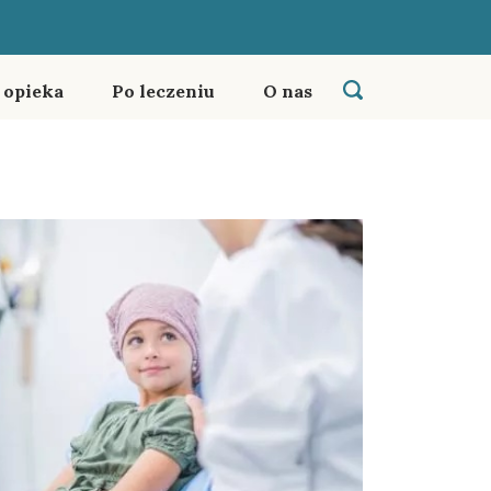
i opieka
Po leczeniu
O nas