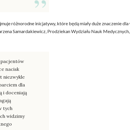
muje różnorodne inicjatywy, które będą miały duże znaczenie dl
Marzena Samardakiewicz, Prodziekan Wydziału Nauk Medycznych,
 pacjentów
ce nacisk
st niezwykle
parciem dla
ą i doceniają
agają
w tych
ach widzimy
cznego