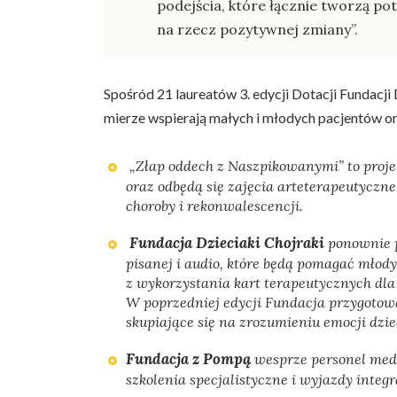
podejścia, które łącznie tworzą pot
na rzecz pozytywnej zmiany”.
Spośród 21 laureatów 3. edycji Dotacji Fundacj
mierze wspierają małych i młodych pacjentów or
„Złap oddech z Naszpikowanymi” to proj
oraz odbędą się zajęcia arteterapeutyczn
choroby i rekonwalescencji.
Fundacja Dzieciaki Chojraki
ponownie pr
pisanej i audio, które będą pomagać mło
z wykorzystania kart terapeutycznych dl
W poprzedniej edycji Fundacja przygotowa
skupiające się na zrozumieniu emocji dzie
Fundacja z Pompą
wesprze personel medy
szkolenia specjalistyczne i wyjazdy integr