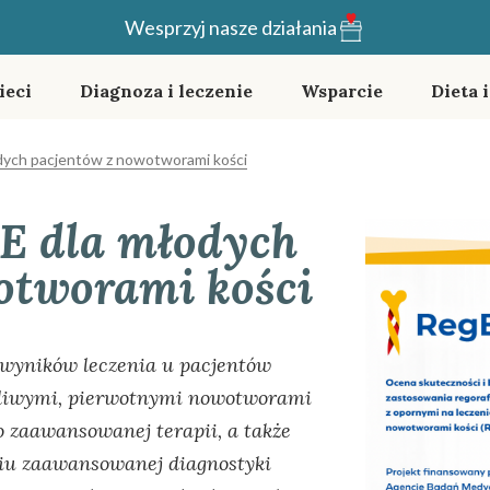
Wesprzyj nasze działania
ieci
Diagnoza i leczenie
Wsparcie
Dieta 
ych pacjentów z nowotworami kości
E dla młodych
otworami kości
wyników leczenia u pacjentów
śliwymi, pierwotnymi nowotworami
o zaawansowanej terapii, a także
ciu zaawansowanej diagnostyki