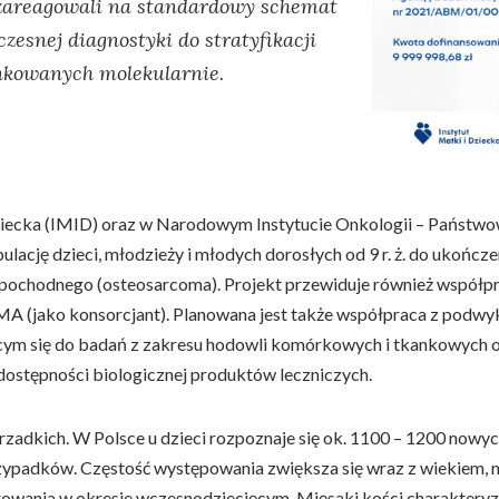
e zareagowali na standardowy schemat
esnej diagnostyki do stratyfikacji
unkowanych molekularnie.
 Dziecka (IMID) oraz w Narodowym Instytucie Onkologii – Państ
cję dzieci, młodzieży i młodych dorosłych od 9 r. ż. do ukończenia 
pochodnego (osteosarcoma). Projekt przewiduje również współpr
 (jako konsorcjant). Planowana jest także współpraca z podwy
ym się do badań z zakresu hodowli komórkowych i tkankowych ora
 dostępności biologicznej produktów leczniczych.
 rzadkich. W Polsce u dzieci rozpoznaje się ok. 1100 – 1200 now
ypadków. Częstość występowania zwiększa się wraz z wiekiem, naj
owania w okresie wczesnodziecięcym. Mięsaki kości charakteryz