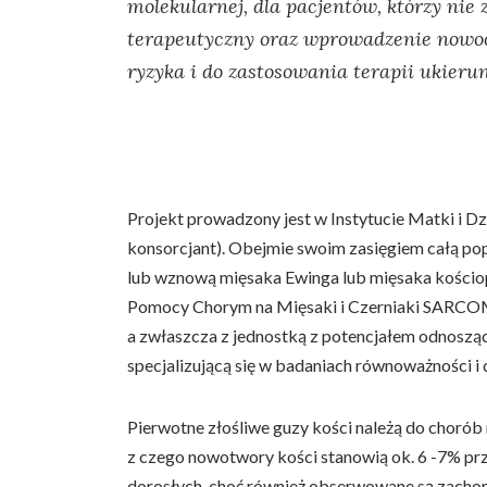
molekularnej, dla pacjentów, którzy ni
terapeutyczny oraz wprowadzenie nowocz
ryzyka i do zastosowania terapii ukier
Projekt prowadzony jest w Instytucie Matki i
konsorcjant). Obejmie swoim zasięgiem całą popula
lub wznową mięsaka Ewinga lub mięsaka kościo
Pomocy Chorym na Mięsaki i Czerniaki SARCOMA
a zwłaszcza z jednostką z potencjałem odnosząc
specjalizującą się w badaniach równoważności i
Pierwotne złośliwe guzy kości należą do chorób
z czego nowotwory kości stanowią ok. 6 -7% prz
dorosłych, choć również obserwowane są zachor