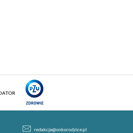
DATOR
redakcja@onkorodzice.pl