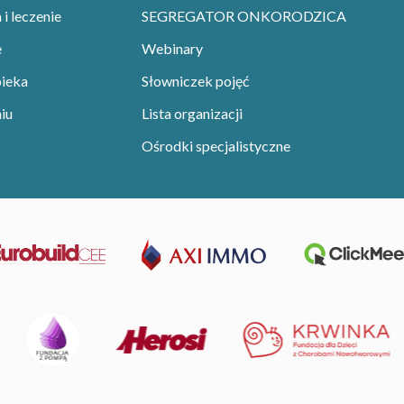
i leczenie
SEGREGATOR ONKORODZICA
e
Webinary
pieka
Słowniczek pojęć
iu
Lista organizacji
Ośrodki specjalistyczne