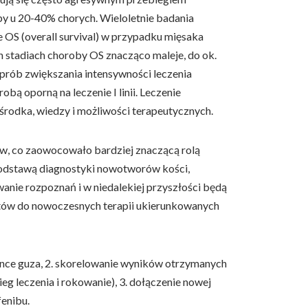
 u 20-40% chorych. Wieloletnie badania
 OS (overall survival) w przypadku mięsaka
stadiach choroby OS znacząco maleje, do ok.
prób zwiększania intensywności leczenia
ą oporną na leczenie I linii. Leczenie
ośrodka, wiedzy i możliwości terapeutycznych.
w, co zaowocowało bardziej znaczącą rolą
podstawą diagnostyki nowotworów kości,
wanie rozpoznań i w niedalekiej przyszłości będą
entów do nowoczesnych terapii ukierunkowanych
ance guza, 2. skorelowanie wyników otrzymanych
g leczenia i rokowanie), 3. dołączenie nowej
fenibu.