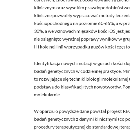
klinicznym oraz wysokim prawdopodobieństwem 
kliniczne pozwoliły wypracować metody leczenia
kościopochodnego na poziomie 60-65%, a w prz
30%, a we wznowach mięsaków kości OS jest jes
nie osiągnięto wyraźnej poprawy wyników w grupi
II i kolejnej linii w przypadku guzów kości czę
Identyfikacja nowych mutacji w guzach kości d
badań genetycznych w codziennej praktyce. Mim
to rozwijające się techniki biologii molekularn
podstawą do klasyfikacji tych nowotworów. Pon
molekularnie.
W oparciu o powyższe dane powstał projekt REG
badań genetycznych z danymi klinicznymi (co poz
procedury terapeutycznej do standardowej terap