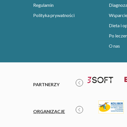
Regulamin
Diagnoza 
Polityka prywatności
Wsparci
Dieta i o
Po leczen
O nas
PARTNERZY
ORGANIZACJE