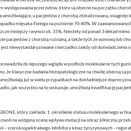
występowania przerzutów, które są obecne na początku choroby
 umożliwiające, u pacjentów z chorobą zlokalizowaną, osiągnięcie
ypadku mięsaka Ewinga na poziomie 70-80%. W zaawansowanych 
zcze mniejszy i wynosi ok. 15%. Niestety od ponad 3 dekad mimo 
e pacjentów z chorobą rozsianą, a także tych ze wznową lub chorob
sto jest niewystandaryzowane i nierzadko zależy od doświadczenia 
oprowadziła do lepszego wglądu w podłoże molekularne tych guzó
o, że klasyczne badania histopatologiczne na chwilę obecną są 
ej umożliwiają już w wielu przypadkach na dokładniejsze doprecyzo
adto, jak wszystko na to wskazuje, umożliwią kwalifikację pacj
BONE, który zakłada: 1. określenie statusu molekularnego w tk
woli na wstępną ocenę wpływu mutacji na obraz kliniczny, przebie
ii – szerokospektralnego inhibitora kinaz tyrozynowych – regora