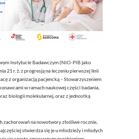
wowym Instytucie Badawczym (NIO-PIB jako
21 r. ż. z progresją na leczeniu pierwszej linii
acę z organizacją pacjencką – Stowarzyszeniem
konawcami w ramach naukowej części badania,
z biologii molekularnej, oraz z jednostką
ych zachorowań na nowotwory złośliwe rocznie,
częściej stwierdza się je u młodzieży i młodych
ują się często agresywnym przebiegiem