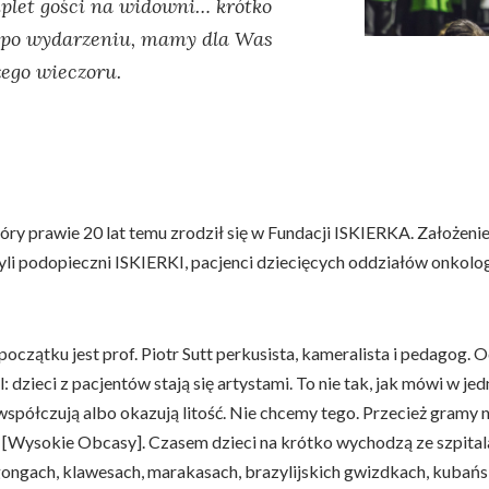
let gości na widowni… krótko
po wydarzeniu, mamy dla Was
łego wieczoru.
óry prawie 20 lat temu zrodził się w Fundacji ISKIERKA. Założeni
yli podopieczni ISKIERKI, pacjenci dziecięcych oddziałów onkolog
czątku jest prof. Piotr Sutt perkusista, kameralista i pedagog. 
: dzieci z pacjentów stają się artystami. To nie tak, jak mówi w
 współczują albo okazują litość. Nie chcemy tego. Przecież gram
 [Wysokie Obcasy]. Czasem dzieci na krótko wychodzą ze szpitala
, gongach, klawesach, marakasach, brazylijskich gwizdkach, kub