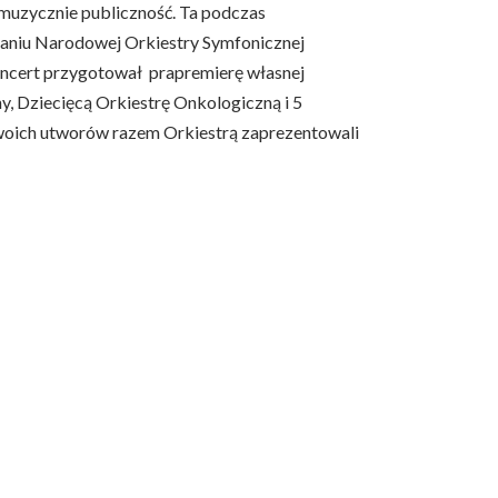
 muzycznie publiczność. Ta podczas
naniu Narodowej Orkiestry Symfonicznej
koncert przygotował prapremierę własnej
y, Dziecięcą Orkiestrę Onkologiczną i 5
woich utworów razem Orkiestrą zaprezentowali