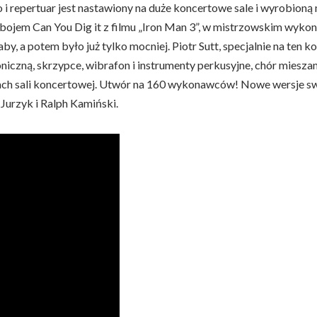
i repertuar jest nastawiony na duże koncertowe sale i wyrobioną
ojem Can You Dig it z filmu „Iron Man 3”, w mistrzowskim wyko
, a potem było już tylko mocniej. Piotr Sutt, specjalnie na ten 
iczną, skrzypce, wibrafon i instrumenty perkusyjne, chór mieszan
nach sali koncertowej. Utwór na 160 wykonawców! Nowe wersje s
urzyk i Ralph Kamiński.