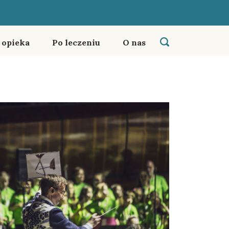
i opieka
Po leczeniu
O nas