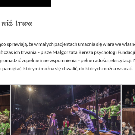
j niż trwa
ąco sprawiają, że w małych pacjentach umacnia się wiara we własne
 niż czas ich trwania – pisze Małgorzata Bereza psychologi Fundac
romadzić zupełnie inne wspomnienia – pełne radości, ekscytacji.
 pamiętać, którymi można się chwalić, do których można wracać.