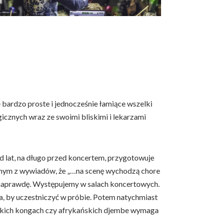
e bardzo proste i jednocześnie łamiące wszelki
icznych wraz ze swoimi bliskimi i lekarzami
Od lat, na długo przed koncertem, przygotowuje
 jednym z wywiadów, że „…na scenę wychodzą chore
y naprawdę. Występujemy w salach koncertowych.
, by uczestniczyć w próbie. Potem natychmiast
ańskich kongach czy afrykańskich djembe wymaga