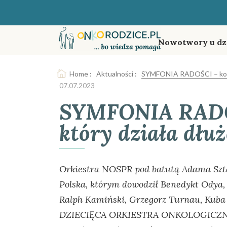
Nowotwory u dz
Home
:
Aktualności
:
SYMFONIA RADOŚCI – koncer
07.07.2023
SYMFONIA RADOŚ
który działa dłuż
Orkiestra NOSPR pod batutą Adama Sztab
Polska, którym dowodził Benedykt Odya,
Ralph Kamiński, Grzegorz Turnau, Kuba 
DZIECIĘCA ORKIESTRA ONKOLOGICZNA p