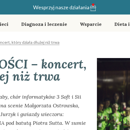
Wesprzyj nasze działania
ieci
Diagnoza i leczenie
Wsparcie
Dieta 
t, który działa dłużej niż trwa
CI – koncert,
ej niż trwa
y, chór informatyków 3 Soft i Sii
 na scenie Małgorzata Ostrowska,
Jurzyk i gwiazdy wieczoru:
od batutą Piotra Sutta. W sumie