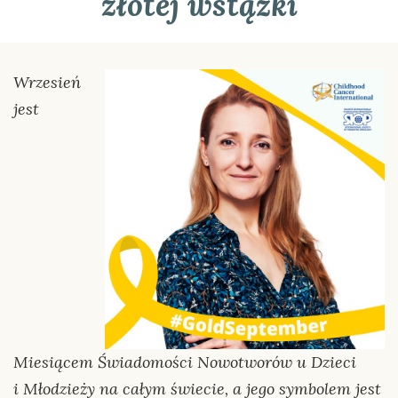
złotej wstążki
Wrzesień
jest
Miesiącem Świadomości Nowotworów u Dzieci
i Młodzieży na całym świecie, a jego symbolem jest