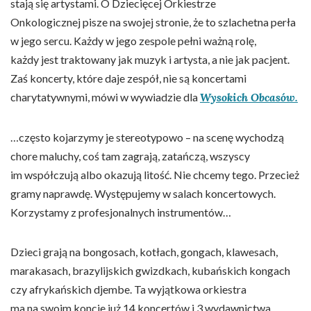
stają się artystami. O Dziecięcej Orkiestrze
Onkologicznej pisze na swojej stronie, że to szlachetna perła
w jego sercu. Każdy w jego zespole pełni ważną rolę,
każdy jest traktowany jak muzyk i artysta, a nie jak pacjent.
Zaś koncerty, które daje zespół, nie są koncertami
charytatywnymi, mówi w wywiadzie dla
Wysokich Obcasów.
…często kojarzymy je stereotypowo – na scenę wychodzą
chore maluchy, coś tam zagrają, zatańczą, wszyscy
im współczują albo okazują litość. Nie chcemy tego. Przecież
gramy naprawdę. Występujemy w salach koncertowych.
Korzystamy z profesjonalnych instrumentów…
Dzieci grają na bongosach, kotłach, gongach, klawesach,
marakasach, brazylijskich gwizdkach, kubańskich kongach
czy afrykańskich djembe. Ta wyjątkowa orkiestra
ma na swoim koncie już 14 koncertów i 3 wydawnictwa