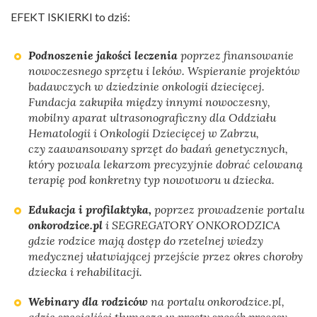
EFEKT ISKIERKI to dziś:
Podnoszenie jakości leczenia
poprzez finansowanie
nowoczesnego sprzętu i leków. Wspieranie projektów
badawczych w dziedzinie onkologii dziecięcej.
Fundacja zakupiła między innymi nowoczesny,
mobilny aparat ultrasonograficzny dla Oddziału
Hematologii i Onkologii Dziecięcej w Zabrzu,
czy zaawansowany sprzęt do badań genetycznych,
który pozwala lekarzom precyzyjnie dobrać celowaną
terapię pod konkretny typ nowotworu u dziecka.
Edukacja i profilaktyka,
poprzez prowadzenie portalu
onkorodzice.pl
i SEGREGATORY ONKORODZICA
gdzie rodzice mają dostęp do rzetelnej wiedzy
medycznej ułatwiającej przejście przez okres choroby
dziecka i rehabilitacji.
Webinary dla rodziców
na portalu onkorodzice.pl,
gdzie specjaliści tłumaczą w prosty sposób procesy