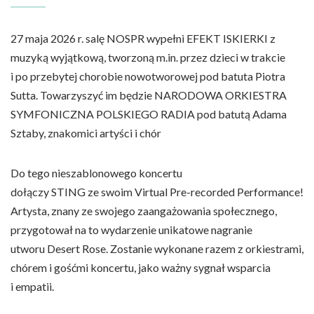
27 maja 2026 r. salę NOSPR wypełni EFEKT ISKIERKI z
muzyką wyjątkową, tworzoną m.in. przez dzieci w trakcie
i po przebytej chorobie nowotworowej pod batuta Piotra
Sutta. Towarzyszyć im będzie NARODOWA ORKIESTRA
SYMFONICZNA POLSKIEGO RADIA pod batutą Adama
Sztaby, znakomici artyści i chór
Do tego nieszablonowego koncertu
dołączy STING ze swoim Virtual Pre-recorded Performance!
Artysta, znany ze swojego zaangażowania społecznego,
przygotował na to wydarzenie unikatowe nagranie
utworu Desert Rose. Zostanie wykonane razem z orkiestrami,
chórem i gośćmi koncertu, jako ważny sygnał wsparcia
i empatii.