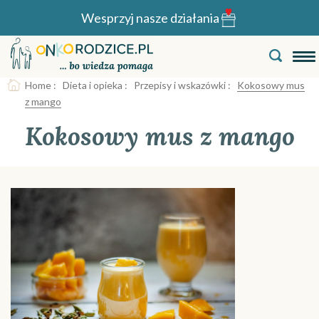
Wesprzyj nasze działania
Home
:
Dieta i opieka
:
Przepisy i wskazówki
:
Kokosowy mus
z mango
Kokosowy mus z mango