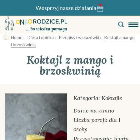
Wesprzyj nasze działania
Home
:
Dieta i opieka
:
Przepisy i wskazówki
:
Koktajl z mango
i brzoskwinią
Koktajl z mango i
brzoskwinią
Kategoria: Koktajle
Danie na zimno
Liczba porcji: dla 1
osoby
Przygotowanie: 5 min