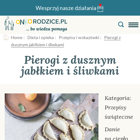
Wesprzyj nasze działania
Home
:
Dieta i opieka
:
Przepisy i wskazówki
:
Pierogi z
dusznym jabłkiem i śliwkami
Pierogi z dusznym
jabłkiem i śliwkami
Kategoria:
Przepisy
świąteczne
Danie
na ciepło