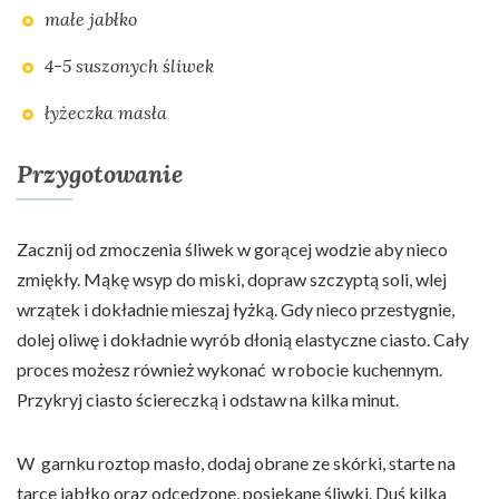
małe jabłko
4-5 suszonych śliwek
łyżeczka masła
Przygotowanie
Zacznij od zmoczenia śliwek w gorącej wodzie aby nieco
zmiękły. Mąkę wsyp do miski, dopraw szczyptą soli, wlej
wrzątek i dokładnie mieszaj łyżką. Gdy nieco przestygnie,
dolej oliwę i dokładnie wyrób dłonią elastyczne ciasto. Cały
proces możesz również wykonać
w robocie kuchennym.
Przykryj ciasto ściereczką i odstaw na kilka minut.
W
garnku roztop masło, dodaj obrane ze skórki, starte na
tarce jabłko oraz odcedzone, posiekane śliwki. Duś kilka