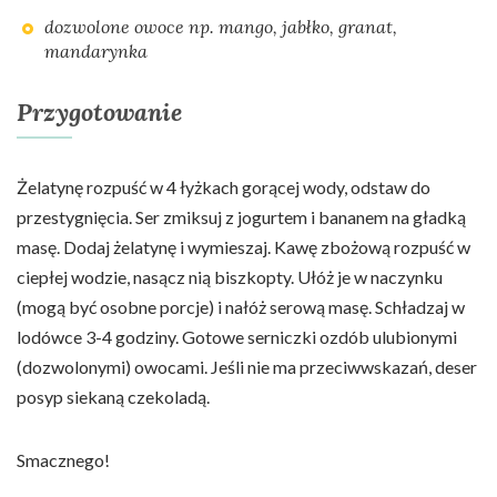
dozwolone owoce np. mango, jabłko, granat,
mandarynka
Przygotowanie
Żelatynę rozpuść w 4 łyżkach gorącej wody, odstaw do
przestygnięcia. Ser zmiksuj z jogurtem i bananem na gładką
masę. Dodaj żelatynę i wymieszaj. Kawę zbożową rozpuść w
ciepłej wodzie, nasącz nią biszkopty. Ułóż je w naczynku
(mogą być osobne porcje) i nałóż serową masę. Schładzaj w
lodówce 3-4 godziny. Gotowe serniczki ozdób ulubionymi
(dozwolonymi) owocami. Jeśli nie ma przeciwwskazań, deser
posyp siekaną czekoladą.
Smacznego!