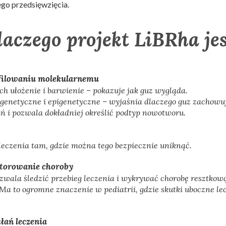
ego przedsięwzięcia.
aczego projekt LiBRha je
ofilowaniu molekularnemu
ich ułożenie i barwienie – pokazuje jak guz wygląda.
genetyczne i epigenetyczne – wyjaśnia dlaczego guz zachowuj
ń i pozwala dokładniej określić podtyp nowotworu.
eczenia tam, gdzie można tego bezpiecznie uniknąć.
itorowanie choroby
zwala śledzić przebieg leczenia i wykrywać chorobę resztkow
 Ma to ogromne znaczenie w pediatrii, gdzie skutki uboczne l
ań leczenia