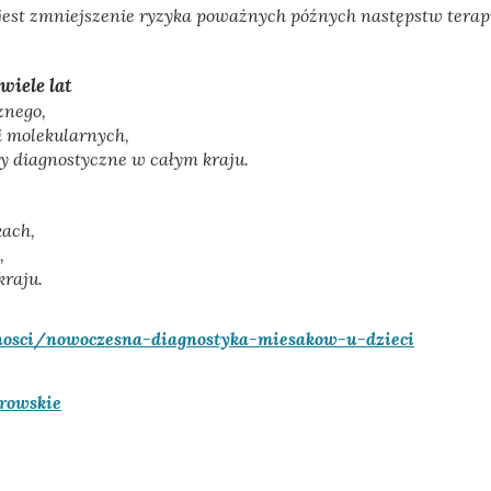
 jest zmniejszenie ryzyka poważnych późnych następstw terapii
iele lat
znego,
i molekularnych,
y diagnostyczne w całym kraju.
kach,
,
kraju.
nosci/nowoczesna-diagnostyka-miesakow-u-dzieci
rowskie