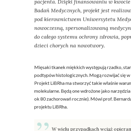
pacjenta. Dzięki finansowaniu w kwocie
Badań Medycznych, projekt jest realizo
pod kierownictwem Uniwersytetu Medyc
nowoczesną, spersonalizowaną medycynę
do całego systemu ochrony zdrowia, popr
dzieci chorych na nowotwory.
Mięsaki tkanek miękkich występują rzadko, sta
podtypów histologicznych. Mogą rozwijać się w 
Projekt LiBRha ma stworzyć takie właśnie warunk
molekularne. Będą one wdrożone jako narzędzia
ok 80 zachorowań rocznie). Mówi prof. Bernarda
projektu LiBRha.
W wielu przypadkach wciąż opieram