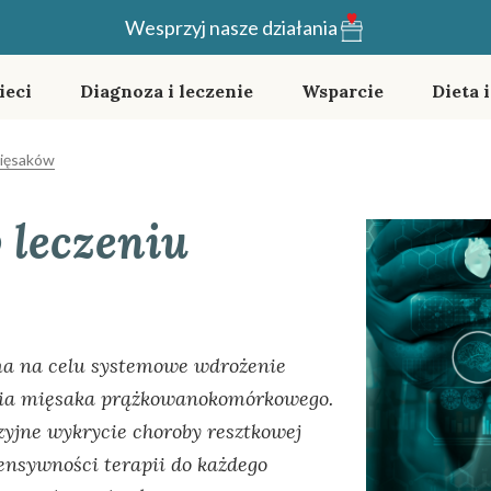
Wesprzyj nasze działania
ieci
Diagnoza i leczenie
Wsparcie
Dieta 
mięsaków
 leczeniu
ma na celu systemowe wdrożenie
enia mięsaka prążkowanokomórkowego.
zyjne wykrycie choroby resztkowej
ensywności terapii do każdego