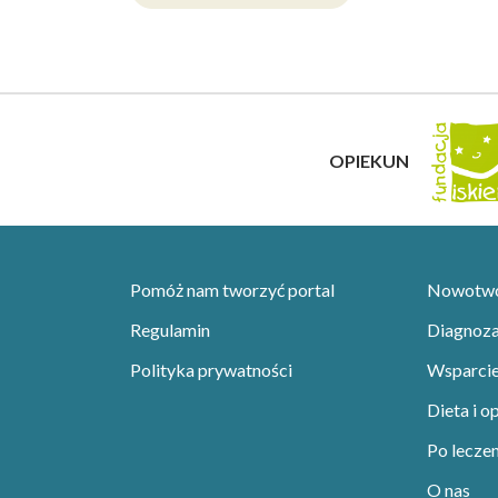
OPIEKUN
Pomóż nam tworzyć portal
Nowotwor
Regulamin
Diagnoza 
Polityka prywatności
Wsparci
Dieta i o
Po leczen
O nas