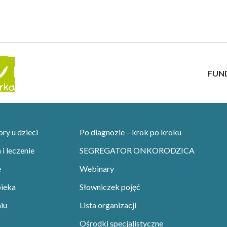
FUN
y u dzieci
Po diagnozie – krok po kroku
i leczenie
SEGREGATOR ONKORODZICA
e
Webinary
pieka
Słowniczek pojęć
iu
Lista organizacji
Ośrodki specjalistyczne