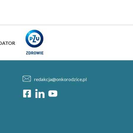
DATOR
redakcja@onkorodzice.pl