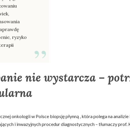
azowaniu
wiek,
ansowania
 naprawdę
enie, ryzyko
erapii
nie nie wystarcza – potr
ularna
cznej onkologii w Polsce biopsję płynną , która polega na anal
ających i inwazyjnych procedur diagnostycznych – tłumaczy prof.