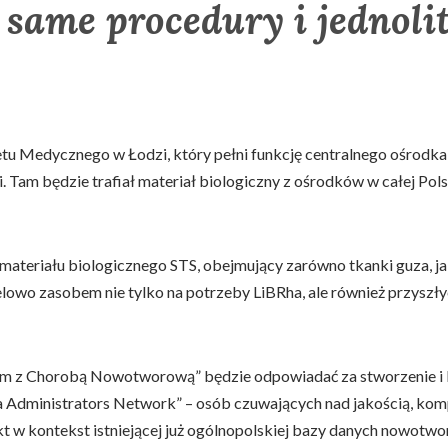
 same procedury i jednolit
u Medycznego w Łodzi, który pełni funkcję centralnego ośrodka r
. Tam będzie trafiał materiał biologiczny z ośrodków w całej Po
ateriału biologicznego STS, obejmujący zarówno tkanki guza, jak 
owo zasobem nie tylko na potrzeby LiBRha, ale również przyszł
om z Chorobą Nowotworową” będzie odpowiadać za stworzenie i
a Administrators Network” – osób czuwających nad jakością, ko
 w kontekst istniejącej już ogólnopolskiej bazy danych nowotwo