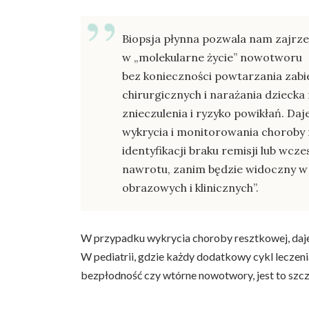
Biopsja płynna pozwala nam zajrz
w „molekularne życie” nowotworu
bez konieczności powtarzania zab
chirurgicznych i narażania dzieck
znieczulenia i ryzyko powikłań. Da
wykrycia i monitorowania choroby 
identyfikacji braku remisji lub wcz
nawrotu, zanim będzie widoczny w
obrazowych i klinicznych”.
W przypadku wykrycia choroby resztkowej, daje t
W pediatrii, gdzie każdy dodatkowy cykl leczeni
bezpłodność czy wtórne nowotwory, jest to szcze