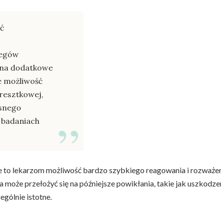
eć
iegów
a na dodatkowe
je możliwość
resztkowej,
esnego
 badaniach
o lekarzom możliwość bardzo szybkiego reagowania i rozważenie i
a może przełożyć się na późniejsze powikłania, takie jak uszkod
gólnie istotne.