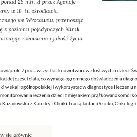
 ponad 26 mln zł przez Agencję
wany w 18-tu ośrodkach,
znego we Wrocławiu, przenosząc
 z poziomu pojedynczych klinik
awiając rokowanie i jakość życia
nowiąc ok. 7 proc. wszystkich nowotworów złośliwych u dzieci. 
każdej części ciała, co wymaga ogromnego doświadczenia diagnos
i w skali ogólnopolskiej i wykorzystać w diagnostyce i leczeniu
 monitorowania leczenia dzieci z mięsakiem prążkowanokomórkow
 Kazanowska z Katedry i Kliniki Transplantacji Szpiku, Onkologi
y się głównie