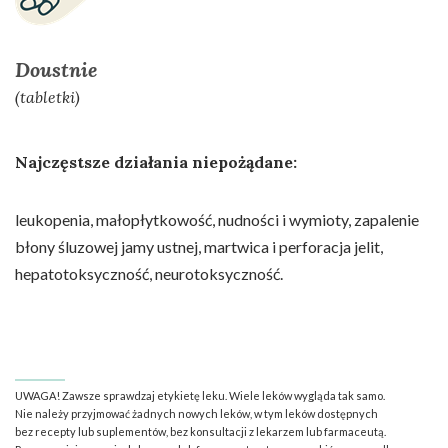
Doustnie
(tabletki)
Najczęstsze działania niepożądane:
leukopenia, małopłytkowość, nudności i wymioty, zapalenie
błony śluzowej jamy ustnej, martwica i perforacja jelit,
hepatotoksyczność, neurotoksyczność.
UWAGA! Zawsze sprawdzaj etykietę leku. Wiele leków wygląda tak samo.
Nie należy przyjmować żadnych nowych leków, w tym leków dostępnych
bez recepty lub suplementów, bez konsultacji z lekarzem lub farmaceutą.