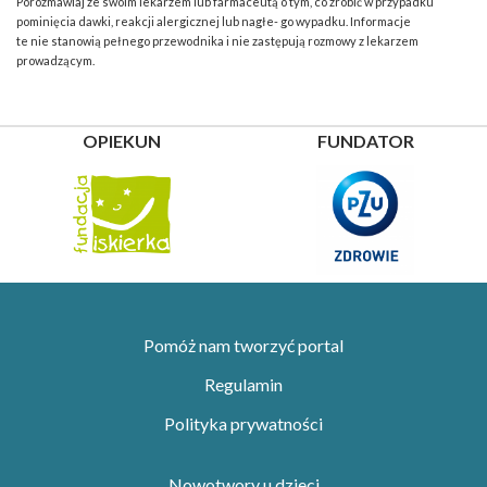
Porozmawiaj ze swoim lekarzem lub farmaceutą o tym, co zrobić w przypadku
pominięcia dawki, reakcji alergicznej lub nagłe- go wypadku. Informacje
te nie stanowią pełnego przewodnika i nie zastępują rozmowy z lekarzem
prowadzącym.
OPIEKUN
FUNDATOR
Pomóż nam tworzyć portal
Regulamin
Polityka prywatności
Nowotwory u dzieci