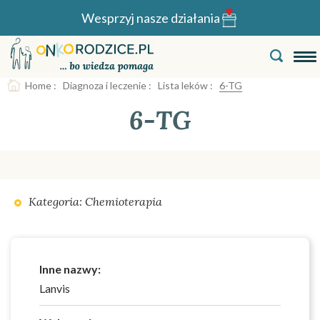
Wesprzyj nasze działania
Home
:
Diagnoza i leczenie
:
Lista leków
:
6-TG
6-TG
Kategoria: Chemioterapia
Inne nazwy:
Lanvis