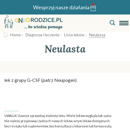
Wesprzyj nasze działania
Home
:
Diagnoza i leczenie
:
Lista leków
:
Neulasta
Neulasta
lek z grupy G-CSF (patrz Neupogen)
UWAGA! Zawsze sprawdzaj etykietę leku. Wiele leków wygląda tak samo.
Nie należy przyjmować żadnych nowych leków, w tym leków dostępnych
bez recepty lub suplementów, bez konsultacji z lekarzem lub farmaceutą.