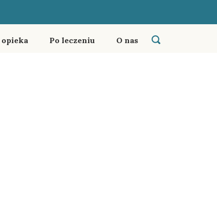
i opieka
Po leczeniu
O nas