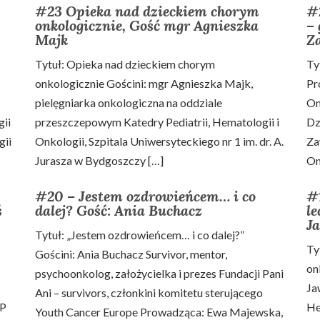
#23 Opieka nad dzieckiem chorym
#2
onkologicznie, Gość mgr Agnieszka
– 
Majk
Z
Tytuł: Opieka nad dzieckiem chorym
Ty
onkologicznie Gościni: mgr Agnieszka Majk,
Pr
pielęgniarka onkologiczna na oddziale
On
gii
przeszczepowym Katedry Pediatrii, Hematologii i
Dz
gii
Onkologii, Szpitala Uniwersyteckiego nr 1 im. dr. A.
Za
Jurasza w Bydgoszczy […]
On
#20 – Jestem ozdrowieńcem… i co
#
ś
dalej? Gość: Ania Buchacz
le
J
Tytuł: „Jestem ozdrowieńcem… i co dalej?”
Ty
Gościni: Ania Buchacz Survivor, mentor,
on
psychoonkolog, założycielka i prezes Fundacji Pani
Ja
Ani – survivors, członkini komitetu sterującego
AP
He
Youth Cancer Europe Prowadząca: Ewa Majewska,