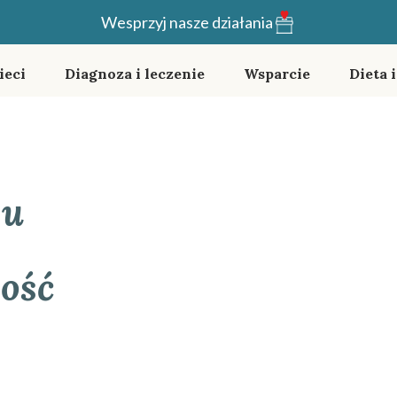
Wesprzyj nasze działania
ieci
Diagnoza i leczenie
Wsparcie
Dieta 
 u
gość