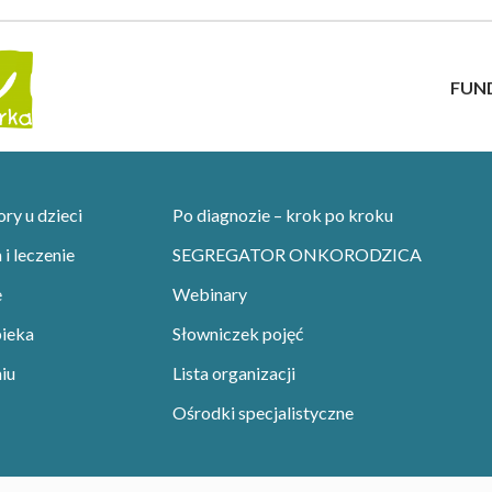
FUN
y u dzieci
Po diagnozie – krok po kroku
i leczenie
SEGREGATOR ONKORODZICA
e
Webinary
pieka
Słowniczek pojęć
iu
Lista organizacji
Ośrodki specjalistyczne