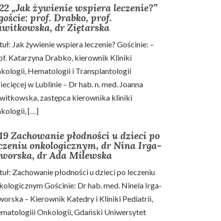
2 „Jak żywienie wspiera leczenie?”
goście: prof. Drabko, prof.
awitkowska, dr Ziętarska
tuł: Jak żywienie wspiera leczenie? Gościnie: –
of. Katarzyna Drabko, kierownik Kliniki
kologii, Hematologii i Transplantologii
iecięcej w Lublinie – Dr hab. n. med. Joanna
witkowska, zastępca kierownika kliniki
kologii, […]
19 Zachowanie płodności u dzieci po
czeniu onkologicznym, dr Nina Irga-
aworska, dr Ada Milewska
tuł: Zachowanie płodności u dzieci po leczeniu
kologicznym Gościnie: Dr hab. med. Ninela Irga-
worska – Kierownik Katedry i Kliniki Pediatrii,
matologiii Onkologii, Gdański Uniwersytet