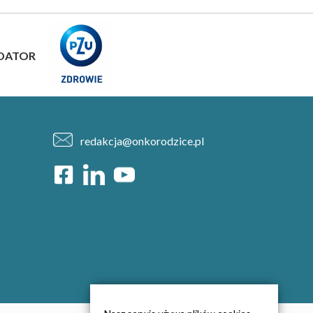
DATOR
redakcja@onkorodzice.pl