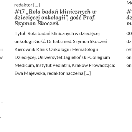
Me
redaktor […]
#17 „Rola badań klinicznych w
#1
dziecięcej onkologii”, gość Prof.
dz
Szymon Skoczeń
m
Tytuł: Rola badań klinicznych w dziecięcej
00
onkologii Gość: Dr hab. med. Szymon Skoczeń
dz
ii
Kierownik Klinik Onkologii i Hematologii
re
 w
Dziecięcej, Uniwersytet Jagielloński-Collegium
on
Medicum, Instytut Pediatrii, Kraków Prowadząca:
on
Ewa Majewska, redaktor naczelna […]
 –
w