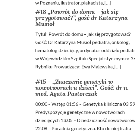
w Poznaniu, ilustrator, plakacista, […]
#18 „Powrót do domu – jak się
przygotować?”, gość dr Katarzyna
Musioł
Tytuł: Powrót do domu – jak się przygotować?
Gość: Dr Katarzyna Musioł pediatra, onkolog,
hematolog dziecięcy, ordynator oddziału pediatr
w Wojewódzkim Szpitalu Specjalistycznym nr 3
Rybniku Prowadząca: Ewa Majewska, […]
#15 – „Znaczenie genetyki w
nowotworach u dzieci”. Gość: dr n.
med. Agata Pastorczak
00:00 – Wstęp 01:56 – Genetyka kliniczna 03:59
Predyspozycje genetyczne w nowotworach
dziecięcych 13:05 – Dziedziczność nowotworó
22:08 – Poradnia genetyczna. Kto do niej trafia