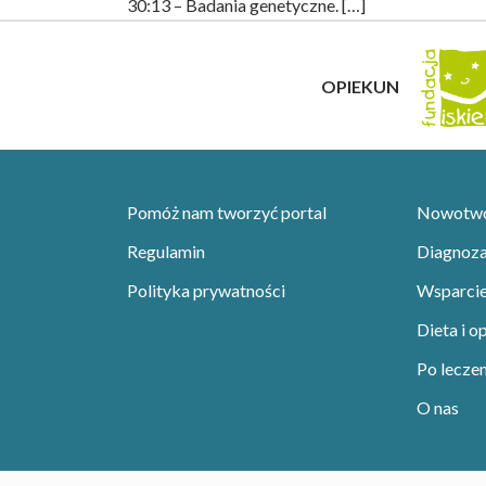
30:13 – Badania genetyczne. […]
OPIEKUN
Pomóż nam tworzyć portal
Nowotwor
Regulamin
Diagnoza 
Polityka prywatności
Wsparci
Dieta i o
Po leczen
O nas