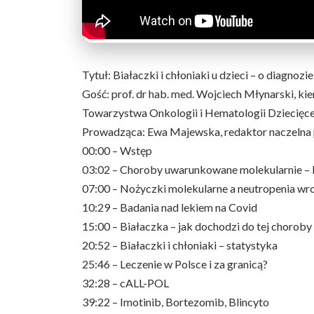
Tytuł: Białaczki i chłoniaki u dzieci – o diagnozi
Gość: prof. dr hab. med. Wojciech Młynarski, ki
Towarzystwa Onkologii i Hematologii Dziecięc
Prowadząca: Ewa Majewska, redaktor naczelna 
00:00 – Wstęp
03:02 – Choroby uwarunkowane molekularnie –
07:00 – Nożyczki molekularne a neutropenia w
10:29 – Badania nad lekiem na Covid
15:00 – Białaczka – jak dochodzi do tej choroby
20:52 – Białaczki i chłoniaki – statystyka
25:46 – Leczenie w Polsce i za granicą?
32:28 – cALL-POL
39:22 – Imotinib, Bortezomib, Blincyto