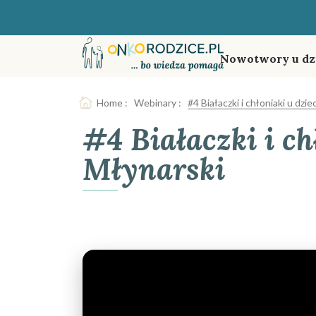
Nowotwory u dz
Home
:
Webinary
:
#4 Białaczki i chłoniaki u dzi
#4 Białaczki i ch
Młynarski