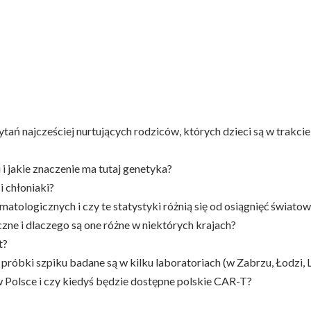
ń najcześciej nurtujących rodziców, których dzieci są w trakcie
 i jakie znaczenie ma tutaj genetyka?
i chłoniaki?
atologicznych i czy te statystyki różnią się od osiągnięć świato
czne i dlaczego są one różne w niektórych krajach?
t?
 próbki szpiku badane są w kilku laboratoriach (w Zabrzu, Łodzi, L
w Polsce i czy kiedyś będzie dostępne polskie CAR-T?