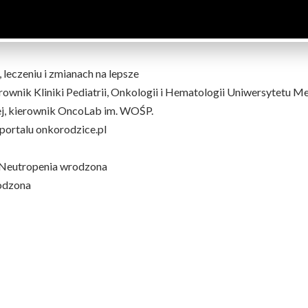
e, leczeniu i zmianach na lepsze
erownik Kliniki Pediatrii, Onkologii i Hematologii Uniwersytetu
ej, kierownik OncoLab im. WOŚP.
portalu onkorodzice.pl
 Neutropenia wrodzona
rodzona