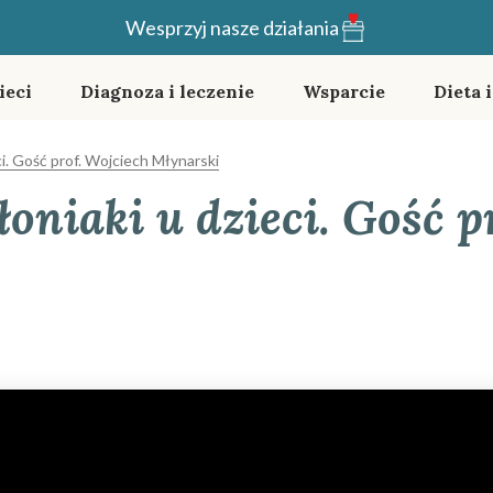
Wesprzyj nasze działania
ieci
Diagnoza i leczenie
Wsparcie
Dieta 
eci. Gość prof. Wojciech Młynarski
łoniaki u dzieci. Gość p