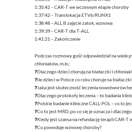
1:35:42 – CAR-T we wczesnym etapie choroby
1:37:42 – Translokacja ETV6/RUNX1
1:38:48 – ALL B zajęcie zatok, wznowa
1:39:39 – CAR-T dla T-ALL
1:41:21 – Zakończenie
Podczas rozmowy gość odpowiedział na wiele pyta
chłoniaków, m.in.:
❓Dlaczego dzieci chorują na białaczki i chłoniaki
❓Ile dzieci w Polsce co roku choruje na białaczki 
❓Jaka jest skuteczność leczenia nowotworów hem
❓Dlaczego protokoły leczenia – to badania klini
❓Polskie badanie kliniczne CALL-POL – co to jes
❓Co to jest MRD, po co się je oznacza i dlaczego
❓Kiedy jest szansa na refundację terapii CAR-T 
❓Co powoduje wznowę choroby?