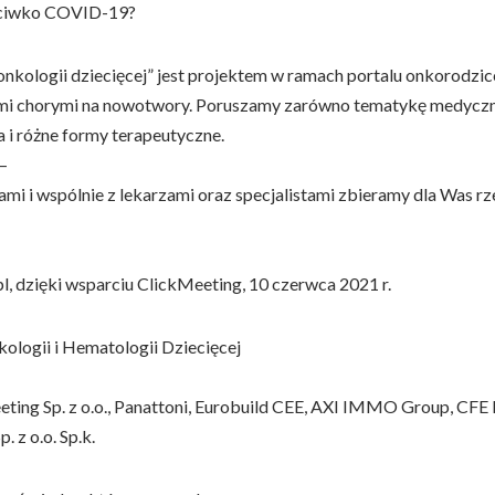
zeciwko COVID-19?
ologii dziecięcej” jest projektem w ramach portalu onkorodzice.p
iećmi chorymi na nowotwory. Poruszamy zarówno tematykę medyczną
a i różne formy terapeutyczne.
—
 wspólnie z lekarzami oraz specjalistami zbieramy dla Was rze
l, dzięki wsparciu ClickMeeting, 10 czerwca 2021 r.
logii i Hematologii Dziecięcej
ting Sp. z o.o., Panattoni, Eurobuild CEE, AXI IMMO Group, CFE
 z o.o. Sp.k.