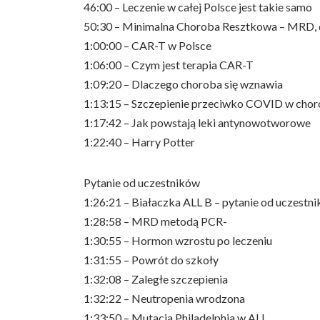
46:00 – Leczenie w całej Polsce jest takie samo
50:30 – Minimalna Choroba Resztkowa – MRD, d
1:00:00 – CAR-T w Polsce
1:06:00 – Czym jest terapia CAR-T
1:09:20 – Dlaczego choroba się wznawia
1:13:15 – Szczepienie przeciwko COVID w chor
1:17:42 – Jak powstają leki antynowotworowe
1:22:40 – Harry Potter
Pytanie od uczestników
1:26:21 – Białaczka ALL B – pytanie od uczestni
1:28:58 – MRD metodą PCR-
1:30:55 – Hormon wzrostu po leczeniu
1:31:55 – Powrót do szkoły
1:32:08 – Zaległe szczepienia
1:32:22 – Neutropenia wrodzona
1:33:50 – Mutacja Philadelphia w ALL