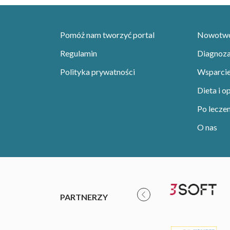
Pomóż nam tworzyć portal
Nowotwor
Regulamin
Diagnoza 
Polityka prywatności
Wsparci
Dieta i o
Po leczen
O nas
PARTNERZY