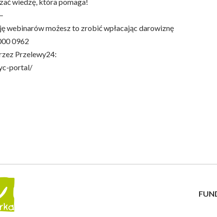
zać wiedzę, która pomaga!
—
ację webinarów możesz to zrobić wpłacając darowiznę
000 0962
przez Przelewy24:
c-portal/
FUN