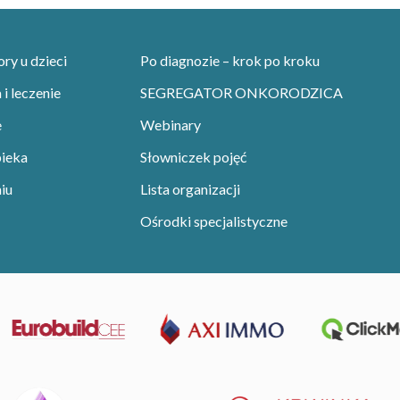
y u dzieci
Po diagnozie – krok po kroku
i leczenie
SEGREGATOR ONKORODZICA
e
Webinary
pieka
Słowniczek pojęć
iu
Lista organizacji
Ośrodki specjalistyczne