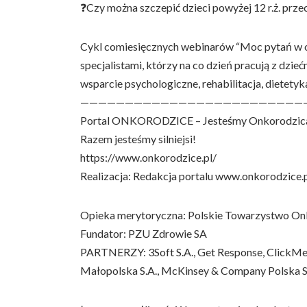
❓Czy można szczepić dzieci powyżej 12 r.ż. pr
Cykl comiesięcznych webinarów “Moc pytań w onk
specjalistami, którzy na co dzień pracują z dz
wsparcie psychologiczne, rehabilitacja, dietetyk
—————————————————————————
Portal ONKORODZICE – Jesteśmy Onkorodzicami i
Razem jesteśmy silniejsi!
https://www.onkorodzice.pl/​
Realizacja: Redakcja portalu www.onkorodzice.p
Opieka merytoryczna: Polskie Towarzystwo Onko
Fundator: PZU Zdrowie SA
PARTNERZY: 3Soft S.A., Get Response, ClickMee
Małopolska S.A., McKinsey & Company Polska Sp.