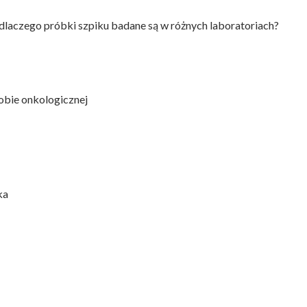
laczego próbki szpiku badane są w różnych laboratoriach?
obie onkologicznej
ka