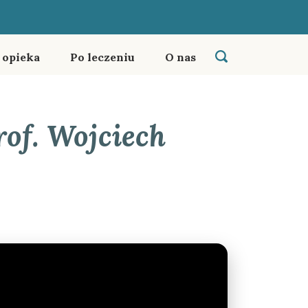
i opieka
Po leczeniu
O nas
rof. Wojciech